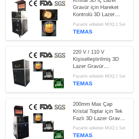
Kristal 3D İç Lazer
Gravür için Hareket
Kontrolü 3D Lazer
Gravür Makinesi
Pazarlık edilebilir MOQ:1 Set
TEMAS
220 V / 110 V
Kişiselleştirilmiş 3D
Lazer Gravür
Ekipmanları, Cam
Pazarlık edilebilir MOQ:1 Set
Topları 3D Lazer
TEMAS
Gravür Sistemi
200mm Max Çap
Kristal Toplar için Tek
Fazlı 3D Lazer Gravür
Makinesi
Pazarlık edilebilir MOQ:1 Set
TEMAS