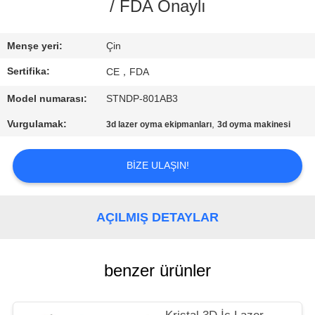
KONTROL
/ FDA Onaylı
BIZE
Menşe yeri:
Çin
ULAŞIN
Sertifika:
CE，FDA
Model numarası:
STNDP-801AB3
TEKLIF
Vurgulamak:
,
3d lazer oyma ekipmanları
3d oyma makinesi
ISTEĞI
BIZE ULAŞIN!
SITE
HARITASI
AÇILMIŞ DETAYLAR
PRIVACY
benzer ürünler
POLICY