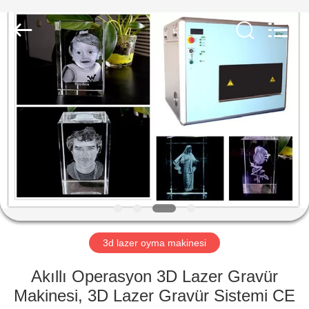
Silk
Road
Enterprise
Management
Services
Co.,Ltd..
All
Rights
ANA
Reserved.
SAYFA
ÜRÜNLER
HAKKIMIZDA
FABRIKA
TURU
3d lazer oyma makinesi
Akıllı Operasyon 3D Lazer Gravür
KALITE
Makinesi, 3D Lazer Gravür Sistemi CE