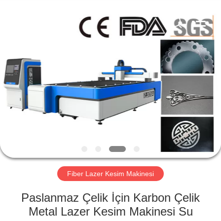
Silk
Road
Enterprise
Management
Services
Co.,Ltd..
All
Rights
ANA
Reserved.
SAYFA
ÜRÜNLER
HAKKIMIZDA
FABRIKA
TURU
Fiber Lazer Kesim Makinesi
Paslanmaz Çelik İçin Karbon Çelik
KALITE
Metal Lazer Kesim Makinesi Su