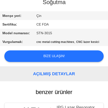
KONTROL
Soğutma
BIZE
Menşe yeri:
Çin
ULAŞIN
Sertifika:
CE FDA
Model numarası:
STN-3015
TEKLIF
Vurgulamak:
,
cnc metal cutting machines
CNC lazer kesici
ISTEĞI
BIZE ULAŞIN!
SITE
HARITASI
AÇILMIŞ DETAYLAR
PRIVACY
benzer ürünler
POLICY
IPG Lazer Resonator